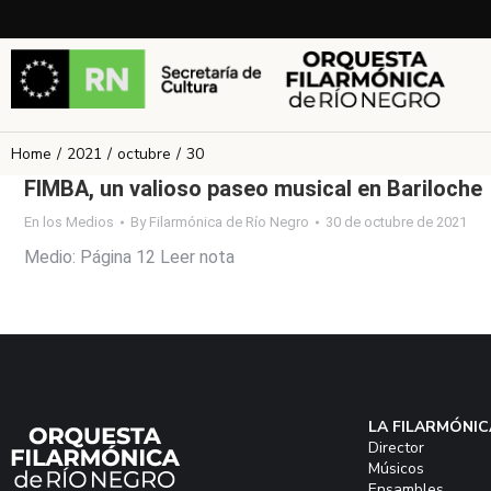
Home
2021
octubre
30
You are here:
FIMBA, un valioso paseo musical en Bariloche
En los Medios
By
Filarmónica de Río Negro
30 de octubre de 2021
Medio: Página 12 Leer nota
LA FILARMÓNIC
Director
Músicos
Ensambles