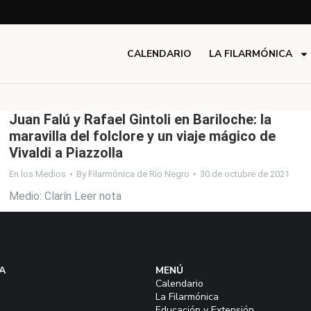
CALENDARIO
LA FILARMÓNICA
Juan Falú y Rafael Gintoli en Bariloche: la
maravilla del folclore y un viaje mágico de
Vivaldi a Piazzolla
En los Medios
By
Filarmónica de Río Negro
30 de octubre de 2021
Medio: Clarín Leer nota
A
MENÚ
Calendario
La Filarmónica
Educación y Extensión