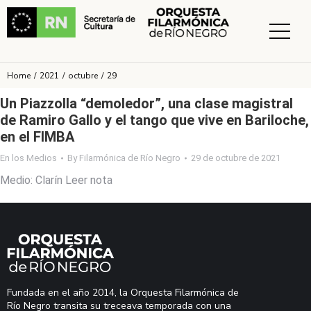
Home
2021
octubre
29
You are here:
Un Piazzolla “demoledor”, una clase magistral
de Ramiro Gallo y el tango que vive en Bariloche,
en el FIMBA
En los Medios
By
Filarmónica de Río Negro
29 de octubre de 2021
Medio: Clarín Leer nota
Fundada en el año 2014, la Orquesta Filarmónica de
Río Negro transita su treceava temporada con una