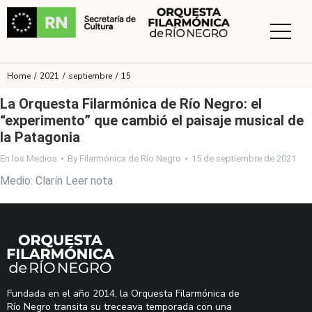
Home
2021
septiembre
15
You are here:
La Orquesta Filarmónica de Río Negro: el
“experimento” que cambió el paisaje musical de
la Patagonia
En los Medios
By
Filarmónica de Río Negro
15 de septiembre de 2021
Medio: Clarín Leer nota
Fundada en el año 2014, la Orquesta Filarmónica de
Río Negro transita su treceava temporada con una