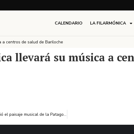
CALENDARIO
LA FILARMÓNICA
a a centros de salud de Bariloche
ca llevará su música a cen
La Orquesta Filarmónica de Río Negro: el “experimento” que cambió el paisaje musical de la Patagonia