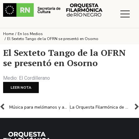
Home
En los Medios
You are here:
El Sexteto Tango de la OFRN se presentó en Osorno
El Sexteto Tango de la OFRN
se presentó en Osorno
Medio: El Cordillerano
LEER NOTA
Música para melómanos y apasionados: lo que dejó el FIMBA, el ecléctico festival de Bariloche
La Orquesta Filarmónica de Río Negro: el “experimento” que cambió el paisaje musical de la Patagonia